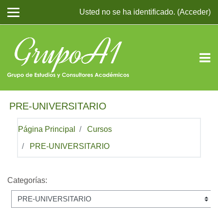
Salta al contenido principal
Usted no se ha identificado. (
Acceder
)
PRE-UNIVERSITARIO
Página Principal
Cursos
PRE-UNIVERSITARIO
Categorías: