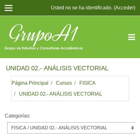
Salta al contenido principal
Usted no se ha identificado. (
Acceder
)
UNIDAD 02.- ANÁLISIS VECTORIAL
Página Principal
Cursos
FISICA
UNIDAD 02.- ANÁLISIS VECTORIAL
Categorías: